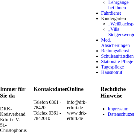
Lehrgänge
bei Ihnen
Fahrdienst
Kindergärten
„Weißbachsp
„Villa
Steigerzwerg
Med.
Absicherungen
Rettungsdienst
Schulsanitätsdien
Stationäre Pflege
Tagespflege
Hausnotruf
Immer für
Kontaktdaten
Online
Rechtliche
Sie da
Hinweise
Telefon 0361 -
info@drk-
78420
erfurt.de
DRK-
Impressum
Telefax 0361 -
www.drk-
Kreisverband
Datenschutze
7842010
erfurt.de
Erfurt e.V.
St.-
Christophorus-